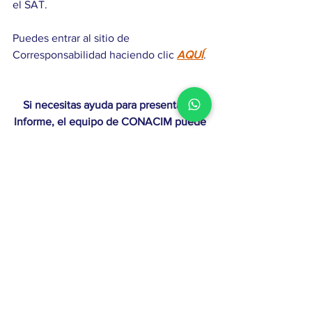
el SAT.
Puedes entrar al sitio de 
Corresponsabilidad haciendo clic 
AQUÍ
.
Si necesitas ayuda para presentar el 
Informe, el equipo de CONACIM puede 
apoyarte, comunícate con nosotros 
directamente por whatsapp haciendo 
clic 
aquí
. 
Ver todo
Entradas recientes