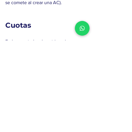
se comete al crear una AC).  
Cuotas
En los apartados de patrimonio o 
subsecuente a dicha cláusula debes 
incluir lo siguiente como párrafo o bien 
como cláusula:
Los herederos o legatarios no tendrán 
derecho a la devolución de las 
aportaciones realizadas por el socio 
fallecido. 
En ningún caso, los (asociados / socios / 
miembros / integrantes / etc.) tendrán 
derecho a recuperar sus aportaciones 
(cuotas, etc.). 