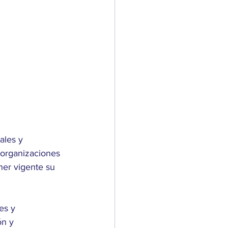
ales y 
 organizaciones 
ner vigente su 
es y 
ón y 