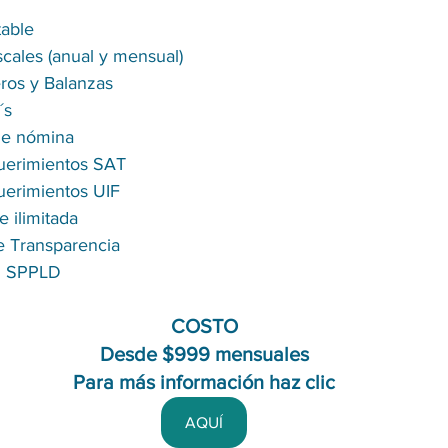
table
scales (anual y mensual)
ros y Balanzas
´s
de nómina
uerimientos SAT
uerimientos UIF
e ilimitada
e Transparencia
l SPPLD
COSTO
Desde $999 mensuales
Para más información haz clic
AQUÍ