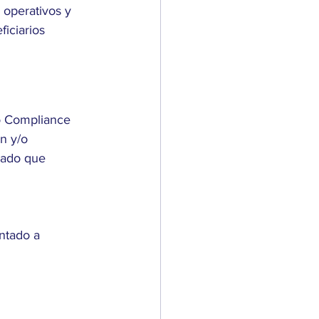
 operativos y 
iciarios 
co Compliance 
n y/o 
zado que 
ntado a 