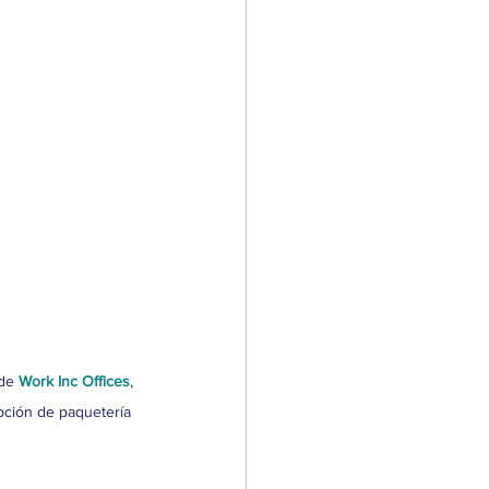
de 
Work Inc Offices
, 
pción de paquetería 