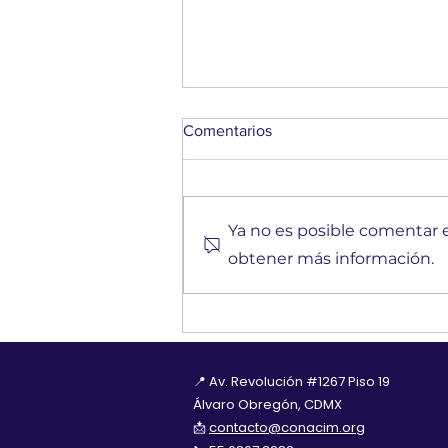
Comentarios
Ya no es posible comentar es
obtener más información.
Fortalecer a las OSC: la
sostenibilidad como prioridad
para generar un mayor
impacto social
📍 Av. Revolución #1267 Piso 19
Álvaro Obregón, CDMX
📩
contacto@conacim.org