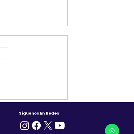
le for Nonprofits: una
unidad para fortalecer el
ajo de las OSC
Síguenos En Redes