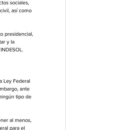
os sociales, 
ivil, así como 
o presidencial, 
ar y la 
o INDESOL.
a Ley Federal 
embargo, ante 
ningún tipo de 
ner al menos, 
ral para el 