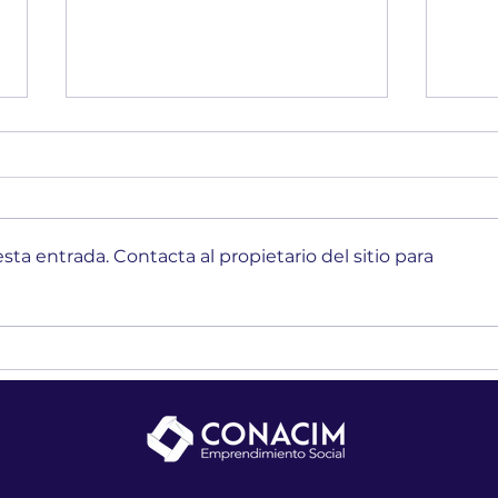
ta entrada. Contacta al propietario del sitio para
Programa de Pequeñas
Goog
Donaciones del FMAM
oport
México: una oportunidad para
trab
fortalecer proyectos
comunitarios y ambientales