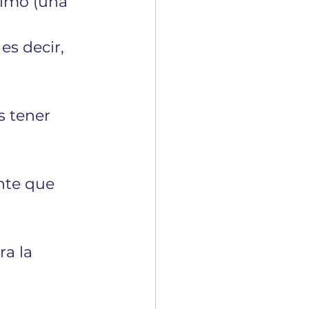
nimo (una 
es decir, 
s tener 
nte que 
ra la 