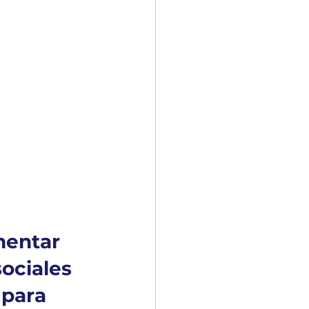
mentar 
ociales 
 para 