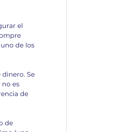
urar el 
compre 
 uno de los 
 dinero. Se 
 no es 
rencia de 
o de 