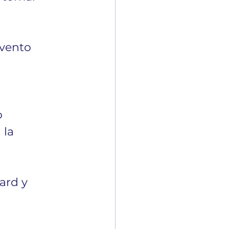
evento 
 
 la 
ard y 