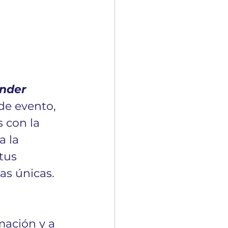
nder 
de evento, 
 con la 
 la 
tus 
as únicas. 
mación y a 