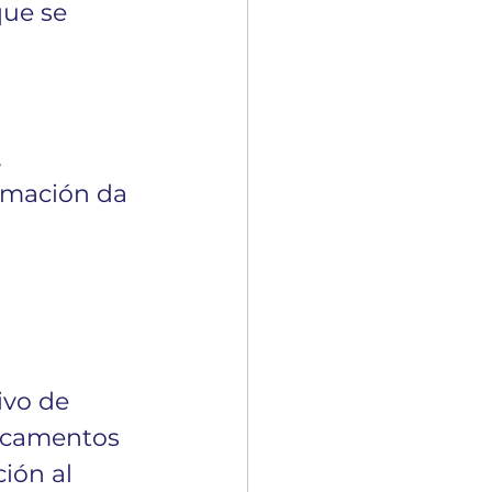
ue se 
 
rmación da 
vo de 
icamentos 
ión al 