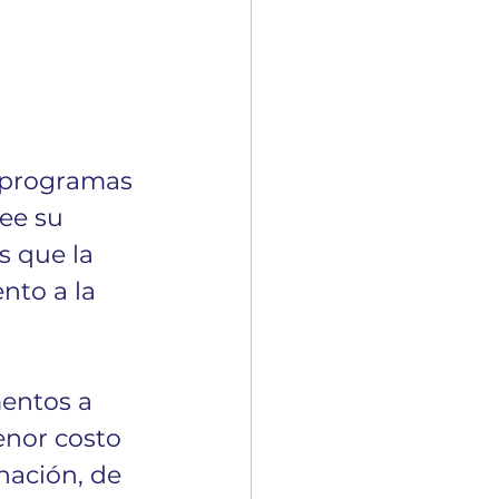
 programas 
ee su 
 que la 
nto a la 
entos a 
nor costo 
nación, de 