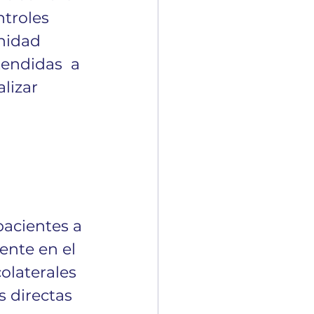
troles 
nidad 
endidas  a 
lizar 
acientes a 
nte en el 
olaterales 
 directas 