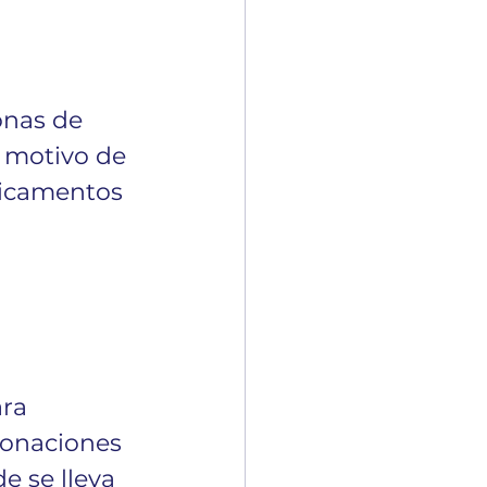
onas de 
 motivo de 
dicamentos 
ra 
donaciones 
 se lleva 