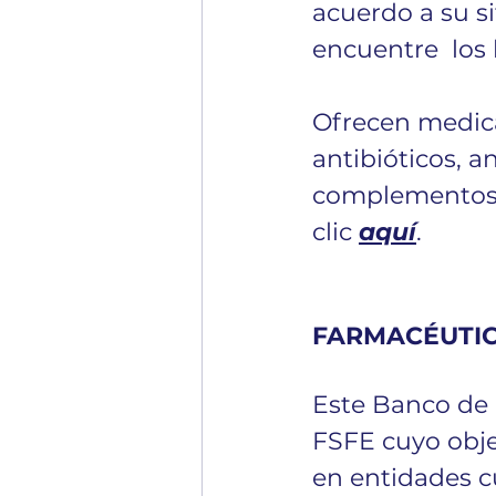
acuerdo a su s
encuentre  los 
Ofrecen medica
antibióticos, a
complementos a
clic 
aquí
.
FARMACÉUTIC
Este Banco de 
FSFE cuyo obje
en entidades c