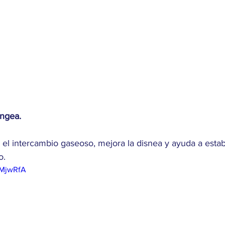
ingea.
 el intercambio gaseoso, mejora la disnea y ayuda a estabil
o.
pMjwRfA