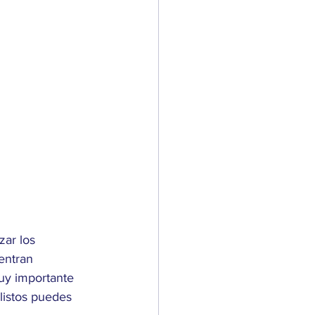
zar los 
entran 
uy importante 
listos puedes 