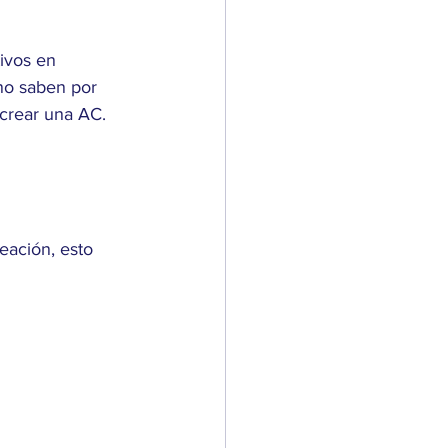
ivos en 
no saben por 
 crear una AC.
eación, esto 