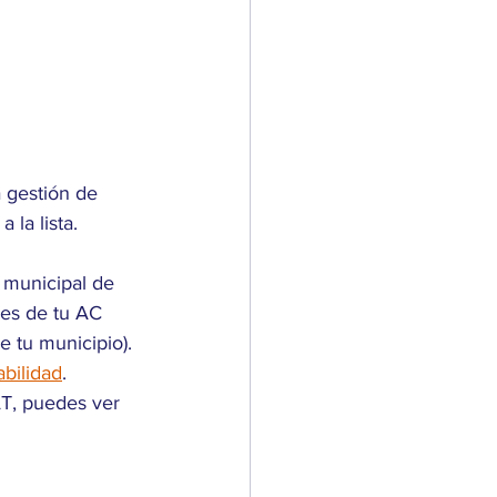
a gestión de 
la lista.
a municipal de 
les de tu AC 
e tu municipio). 
bilidad
.
AT, puedes ver 