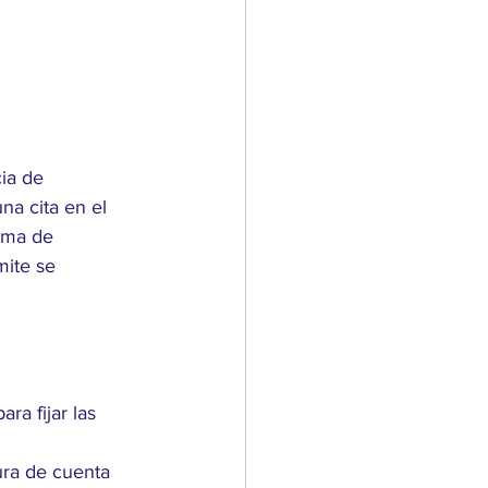
ia de 
na cita en el 
ema de 
mite se 
a fijar las 
ura de cuenta 