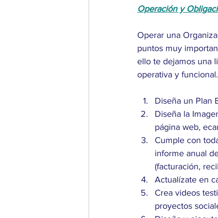
Operación y Obligac
Operar una Organizac
puntos muy important
ello te dejamos una l
operativa y funcional.
Diseña un Plan E
Diseña la Imagen
página web, ecard
Cumple con todas
informe anual de 
(facturación, rec
Actualízate en c
Crea videos test
proyectos social