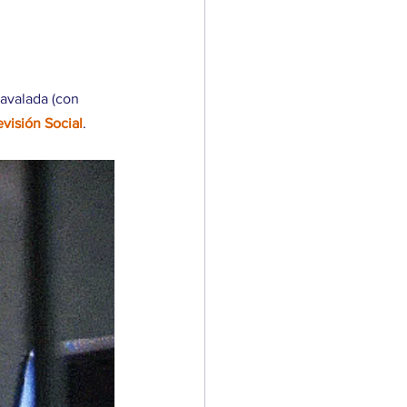
l avalada (con 
evisión Social
.