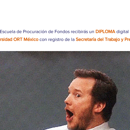
a Escuela de Procuración de Fondos recibirás un 
DIPLOMA
 digita
rsidad ORT México
 con registro de la 
Secretaría del Trabajo y Pr