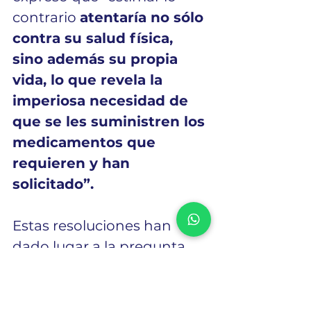
contrario 
atentaría no sólo 
contra su salud física, 
sino además su propia 
vida, lo que revela la 
imperiosa necesidad de 
que se les suministren los 
medicamentos que 
requieren y han 
solicitado”.
Estas resoluciones han 
dado lugar a la pregunta 
más importante: ¿Por qué a 
los padres que han ganado 
el amparo se les brinda los 