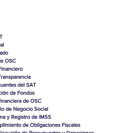
T
al
vado
 de OSC
Financiero
Transparencia
uentes del SAT
ción de Fondos
Financiera de OSC
o de Negocio Social
na y Registro de IMSS
limiento de Obligaciones Fiscales
Ejecución de Presupuestos y Donaciones