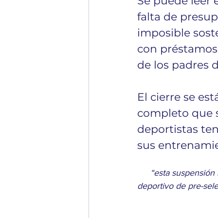
Se puede leer 
falta de presup
imposible sost
con préstamos 
de los padres d
El cierre se es
completo que se
deportistas te
sus entrenamie
“esta suspensión s
deportivo de pre-sel