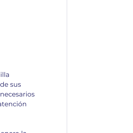
 
lla 
 de sus 
 necesarios 
atención 