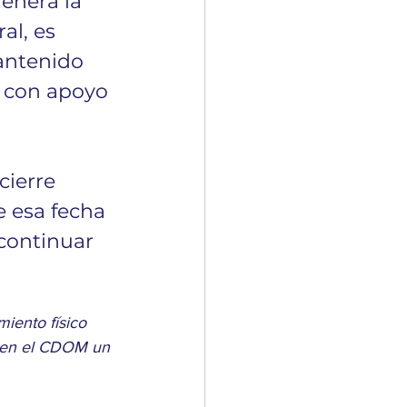
enera la 
al, es 
antenido 
o con apoyo 
cierre 
e esa fecha 
continuar 
iento físico 
n en el CDOM un 