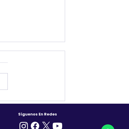
le for Nonprofits: una
unidad para fortalecer el
ajo de las OSC
Síguenos En Redes