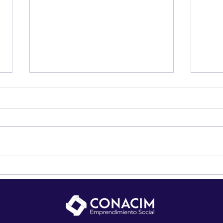
Programa de Pequeñas
Goog
Donaciones del FMAM
oport
México: una oportunidad para
trab
fortalecer proyectos
comunitarios y ambientales