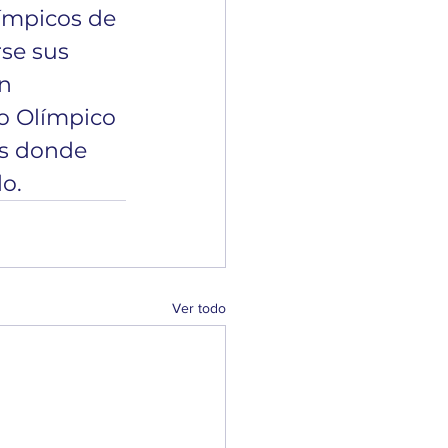
ímpicos de 
se sus 
n 
vo Olímpico 
os donde 
o.
Ver todo